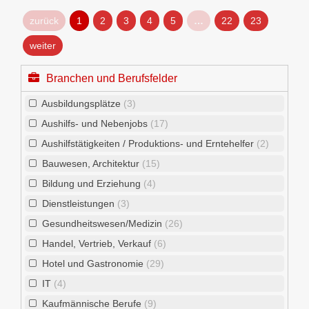
zurück
1
2
3
4
5
…
22
23
weiter
Branchen und Berufsfelder
Ausbildungsplätze
(3)
Aushilfs- und Nebenjobs
(17)
Aushilfstätigkeiten / Produktions- und Erntehelfer
(2)
Bauwesen, Architektur
(15)
Bildung und Erziehung
(4)
Dienstleistungen
(3)
Gesundheitswesen/Medizin
(26)
Handel, Vertrieb, Verkauf
(6)
Hotel und Gastronomie
(29)
IT
(4)
Kaufmännische Berufe
(9)